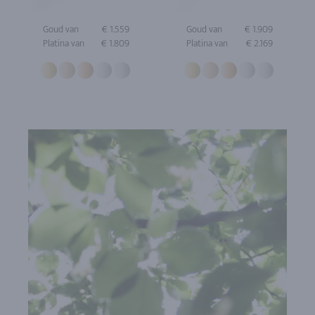
Goud van
€ 1.559
Goud van
€ 1.909
Platina van
€ 1.809
Platina van
€ 2.169