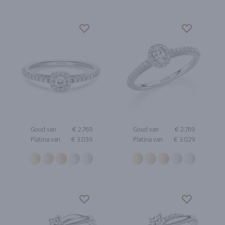
Goud van
€ 2.769
Goud van
€ 2.769
Platina van
€ 3.039
Platina van
€ 3.029