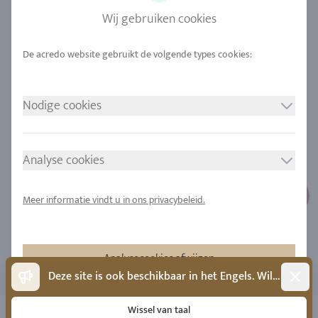
Saffier
Onze kwaliteit
Wij gebruiken cookies
Legeringen
Duurzaamheid
Stedelijke mijnbouw
Locaties
Nodige cookies
JURIDISCHE MEDEDELING
VOLG ONS
Afdruk
Analyse cookies
Gegevensbescherming
Cookie toestemming
Meer informatie vindt u in ons privacybeleid.
Sitemap
Analysecookies afwijzen
Dismis
Deze site is ook beschikbaar in het Engels. Wilt u naar het Engels wisselen?
Accepteer analysecookies
Wissel van taal
Copyright 2026 - Alle rechten voorbehouden door acredo