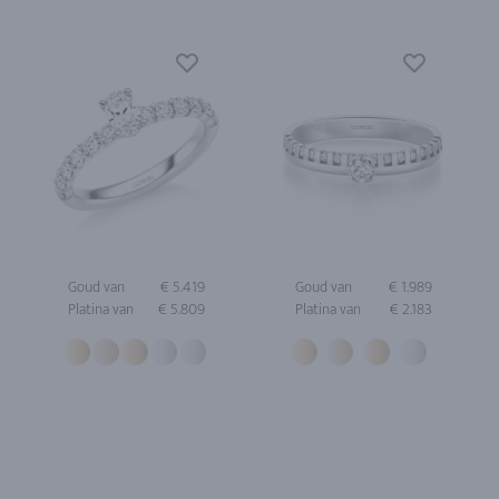
Goud van
€ 5.419
Goud van
€ 1.989
Platina van
€ 5.809
Platina van
€ 2.183