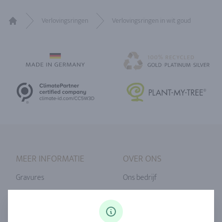
Verlovingsringen
Verlovingsringen in wit goud
Home
MEER INFORMATIE
OVER ONS
Gravures
Ons bedrijf
Ringmaat
Onze filosofie
Diamanten
Onze service