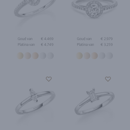
Goud van
€ 4.469
Goud van
€ 2.979
Platina van
€ 4.749
Platina van
€ 3.259