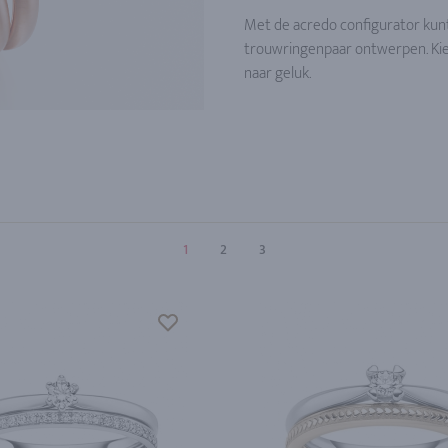
Met de acredo configurator kunt
trouwringenpaar ontwerpen. Kies u
naar geluk.
1
2
3