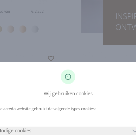
ud van
€ 2.552
INSP
ONT
Wij gebruiken cookies
odige cookies
ud van
€ 2.737
Goud van
€ 2