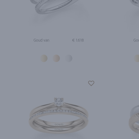
Goud van
€ 1.618
Go