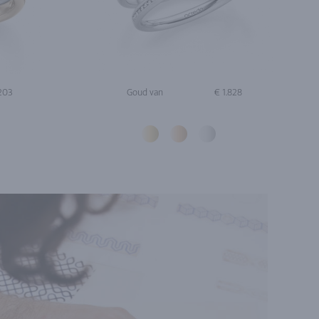
.203
Goud van
€ 1.828