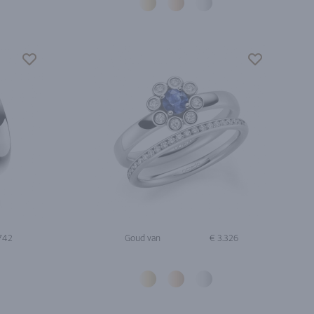
.742
Goud van
€ 3.326