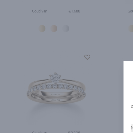
Goud van
€ 1.688
Go
N
Goud van
€ 2.308
Go