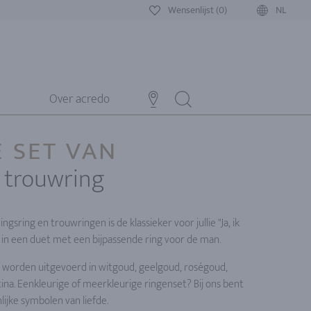
Wensenlijst (0)
NL
Over acredo
E SET VAN
n trouwring
gsring en trouwringen is de klassieker voor jullie "Ja, ik
 in een duet met een bijpassende ring voor de man.
 worden uitgevoerd in witgoud, geelgoud, roségoud,
ina. Eenkleurige of meerkleurige ringenset? Bij ons bent
ijke symbolen van liefde.