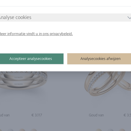
nalyse cookies
eer informatie vindt u in ons privacybeleid.
Accepteer analysecookies
Analysecookies afwijzen
ud van
€ 3.117
Goud van
€ 3