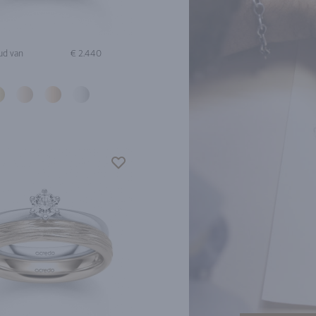
ud van
€ 2.440