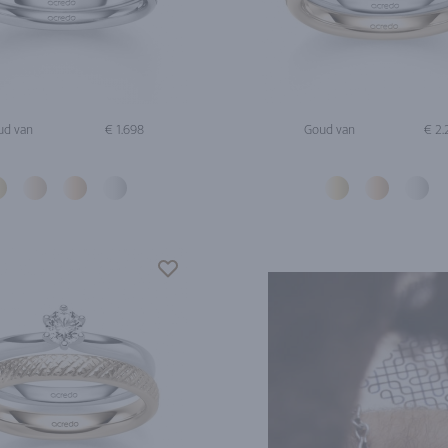
ud van
€ 1.698
Goud van
€ 2