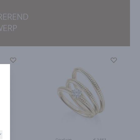
IREREND
WERP
.118
Goud van
€ 3.663