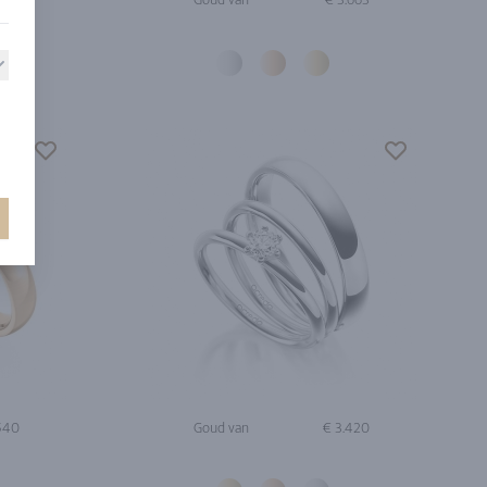
.540
Goud van
€ 3.420