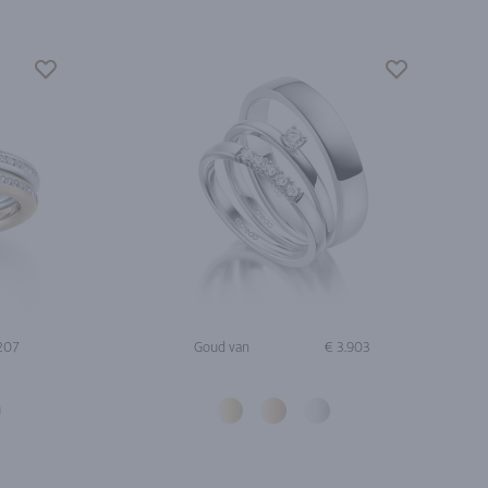
.207
Goud van
€ 3.903