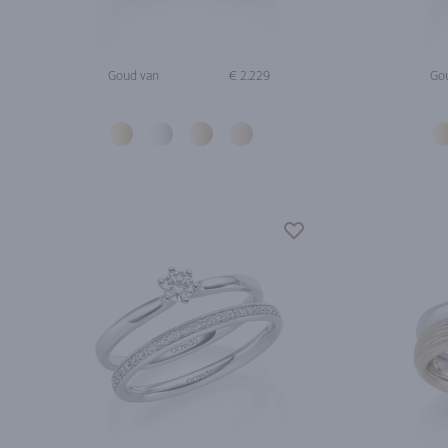
Goud van
€ 2.229
Go