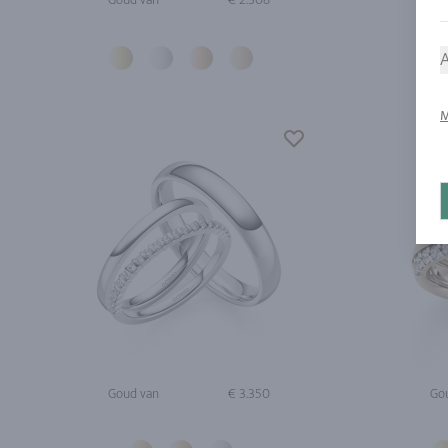
A
M
Goud van
€ 3.350
Go