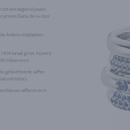
em tot een begeerd juweel.
an prinses Diana, die nu door
ndia. Andere vindplaatsen
 1.404 karaat groot. Hij werd
90 miljoen euro.
ste gefacetteerde saffier
atural History.
emblauwe saffieren en in