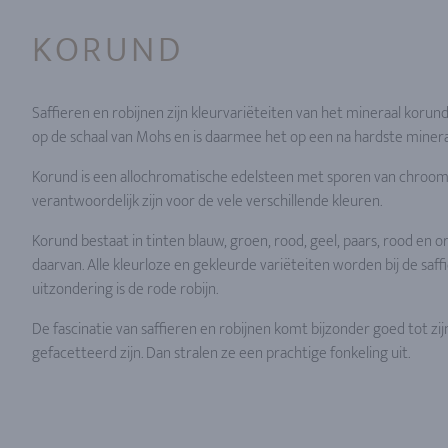
KORUND
Saffieren en robijnen zijn kleurvariëteiten van het mineraal korun
op de schaal van Mohs en is daarmee het op een na hardste minera
Korund is een allochromatische edelsteen met sporen van chroom, t
verantwoordelijk zijn voor de vele verschillende kleuren.
Korund bestaat in tinten blauw, groen, rood, geel, paars, rood en 
daarvan. Alle kleurloze en gekleurde variëteiten worden bij de saff
uitzondering is de rode robijn.
De fascinatie van saffieren en robijnen komt bijzonder goed tot zij
gefacetteerd zijn. Dan stralen ze een prachtige fonkeling uit.