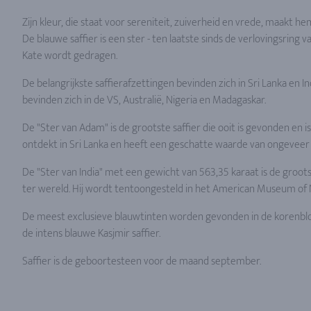
Zijn kleur, die staat voor sereniteit, zuiverheid en vrede, maakt h
De blauwe saffier is een ster - ten laatste sinds de verlovingsring v
Kate wordt gedragen.
De belangrijkste saffierafzettingen bevinden zich in Sri Lanka en I
bevinden zich in de VS, Australië, Nigeria en Madagaskar.
De "Ster van Adam" is de grootste saffier die ooit is gevonden en is
ontdekt in Sri Lanka en heeft een geschatte waarde van ongeveer 
De "Ster van India" met een gewicht van 563,35 karaat is de groot
ter wereld. Hij wordt tentoongesteld in het American Museum of N
De meest exclusieve blauwtinten worden gevonden in de korenblo
de intens blauwe Kasjmir saffier.
Saffier is de geboortesteen voor de maand september.