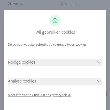
Gravures
Ons bedrijf
Ringmaat
Onze filosofie
Diamanten
Onze service
Saffier
Onze kwaliteit
Wij gebruiken cookies
Legeringen
Duurzaamheid
Stedelijke mijnbouw
Locaties
Nodige cookies
JURIDISCHE MEDEDELING
VOLG ONS
Afdruk
Analyse cookies
Gegevensbescherming
Cookie toestemming
Meer informatie vindt u in ons privacybeleid.
Sitemap