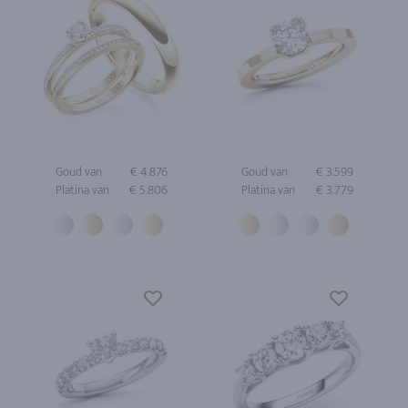
Goud van
€ 4.876
Goud van
€ 3.599
Platina van
€ 5.806
Platina van
€ 3.779