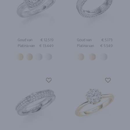
Goud van
€ 12.519
Goud van
€ 5.173
Platina van
€ 13.449
Platina van
€ 5.549