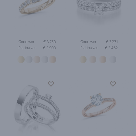
Goud van
€ 3.759
Goud van
€ 3.271
Platina van
€ 3.909
Platina van
€ 3.462