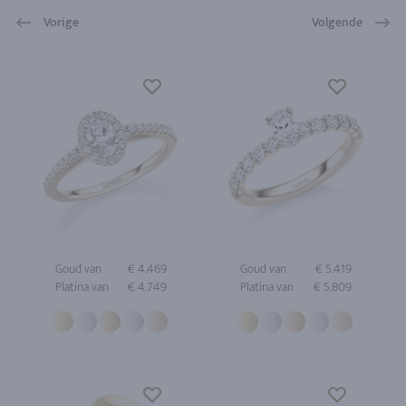
Vorige
Volgende
Goud van
€ 4.469
Goud van
€ 5.419
Platina van
€ 4.749
Platina van
€ 5.809