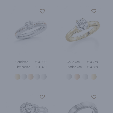
Goud van
€ 4.009
Goud van
€ 4.279
Platina van
€ 4.329
Platina van
€ 4.689