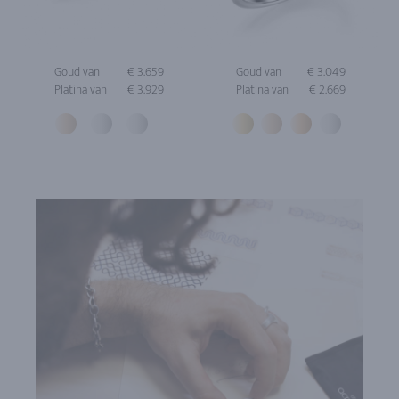
Goud van
€ 3.659
Goud van
€ 3.049
Platina van
€ 3.929
Platina van
€ 2.669