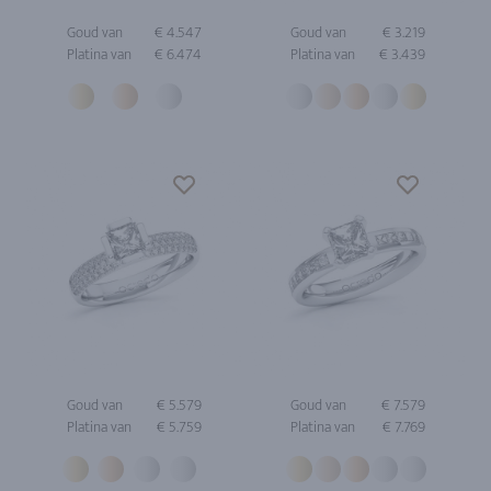
Goud van
€ 4.547
Goud van
€ 3.219
Platina van
€ 6.474
Platina van
€ 3.439
Goud van
€ 5.579
Goud van
€ 7.579
Platina van
€ 5.759
Platina van
€ 7.769