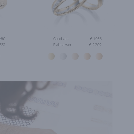
.280
Goud van
€ 1.956
.551
Platina van
€ 2.202