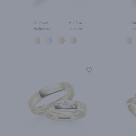
Goud van
€ 2.384
Go
Platina van
€ 2.128
Pla