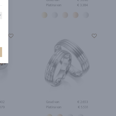
.009
Platina van
€ 3.384
.902
Goud van
€ 2.653
.079
Platina van
€ 5.531