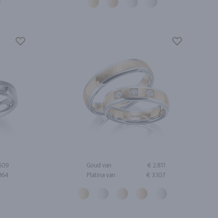
.609
Goud van
€ 2.811
.864
Platina van
€ 3.107