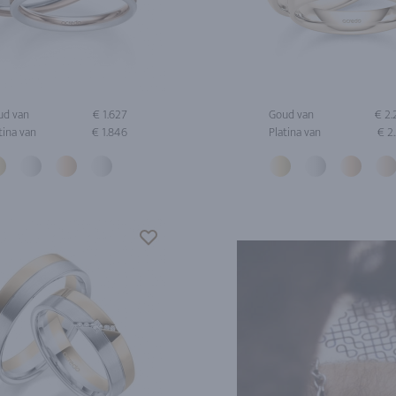
ud van
€ 1.627
Goud van
€ 2
tina van
€ 1.846
Platina van
€ 2