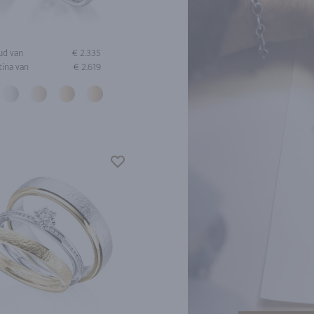
ud van
€ 2.335
tina van
€ 2.619