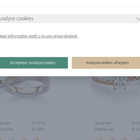
tina van
€ 2.718
Platina van
€ 3
nalyse cookies
eer informatie vindt u in ons privacybeleid.
Accepteer analysecookies
Analysecookies afwijzen
ud van
€ 2.576
Goud van
€ 2
tina van
€ 2.851
Platina van
€ 3