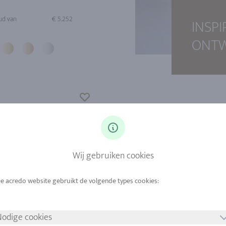
ud van
€ 5.252
INSP
ONT
Wij gebruiken cookies
odige cookies
ud van
€ 2.434
Goud van
€ 2