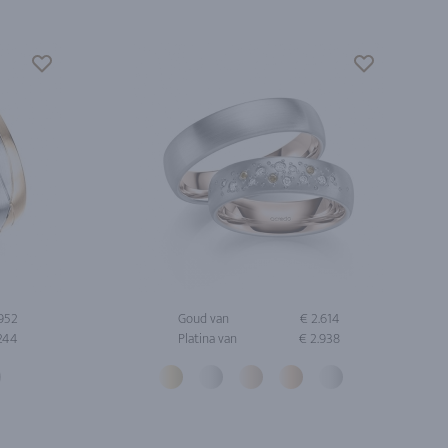
.952
Goud van
€ 2.614
.244
Platina van
€ 2.938