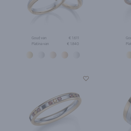
Goud van
€ 1.611
Go
Platina van
€ 1.840
Pla