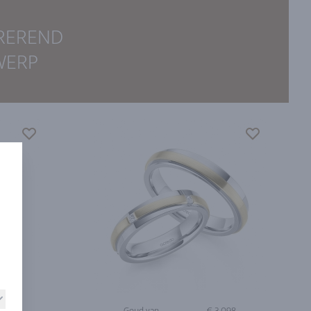
IREREND
WERP
.706
Goud van
€ 3.098