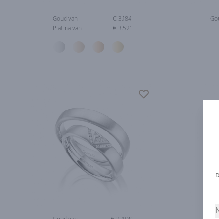
Goud van
€ 3.184
Go
Platina van
€ 3.521
N
Goud van
€ 2.408
Go