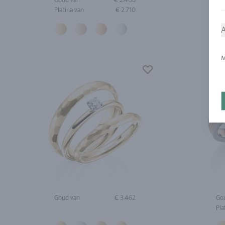
Platina van
€ 2.710
Pla
A
M
Goud van
€ 3.462
Go
Pla