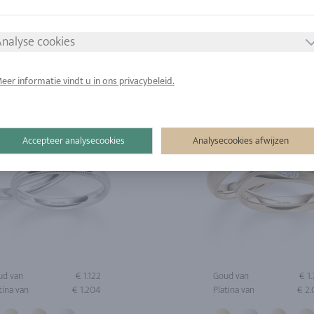
tina van
€ 3.035
Platina van
€ 1
nalyse cookies
eer informatie vindt u in ons privacybeleid.
Accepteer analysecookies
Analysecookies afwijzen
ud van
€ 1.122
Goud van
€ 1
tina van
€ 1.204
Platina van
€ 2