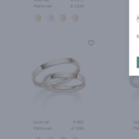
Platina van
€ 2.634
Pla
A
M
Goud van
€ 980
Go
Platina van
€ 1.066
Pla