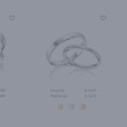
.788
Goud van
€ 1.300
.999
Platina van
€ 1.473