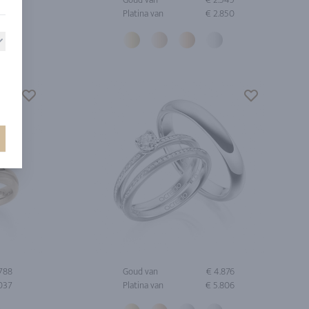
.514
Platina van
€ 2.850
.788
Goud van
€ 4.876
.037
Platina van
€ 5.806