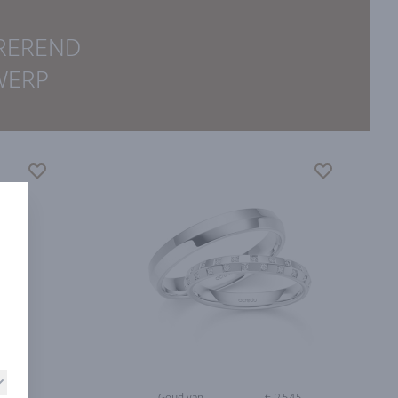
IREREND
WERP
.310
Goud van
€ 2.545