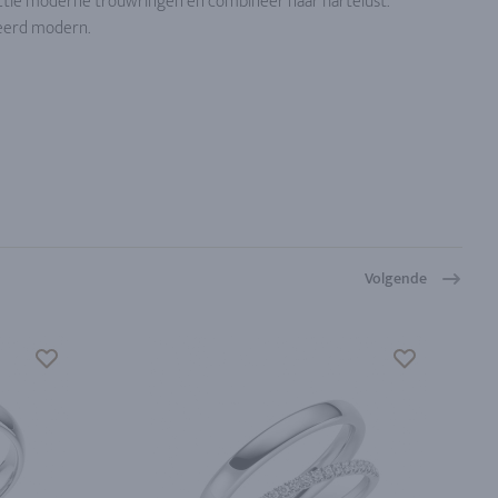
ectie moderne trouwringen en combineer naar hartelust.
eerd modern.
Volgende