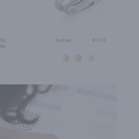
.282
Goud van
€ 2.728
.469