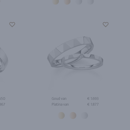
.650
Goud van
€ 1.693
.867
Platina van
€ 1.877