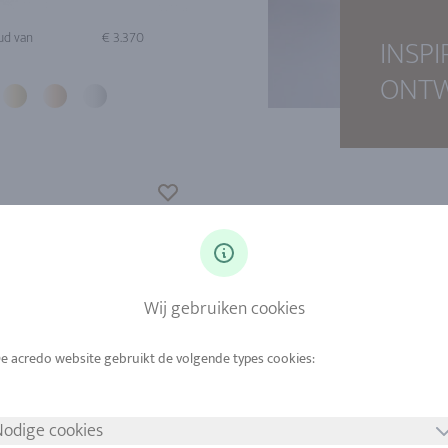
ud van
€ 3.370
INSP
ONT
Wij gebruiken cookies
odige cookies
ud van
€ 2.647
Goud van
€ 1