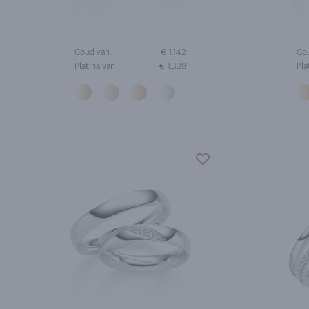
Goud van
€ 1.142
Go
Platina van
€ 1.328
Pla