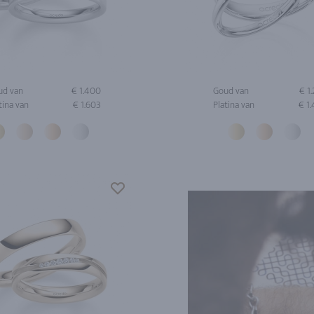
ud van
€ 1.400
Goud van
€ 1
tina van
€ 1.603
Platina van
€ 1