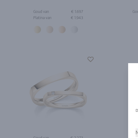
Goud van
€ 1.697
Go
Platina van
€ 1.943
N
Goud van
€ 2.273
Go