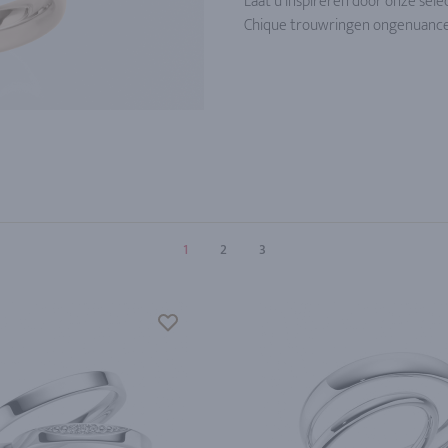
Laat u inspireren door onze sel
Chique trouwringen ongenuanc
1
2
3