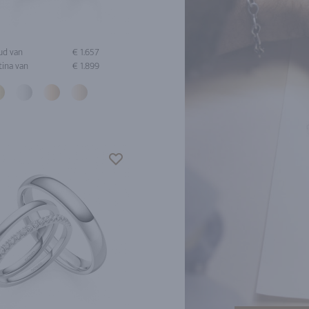
ud van
€ 1.657
tina van
€ 1.899