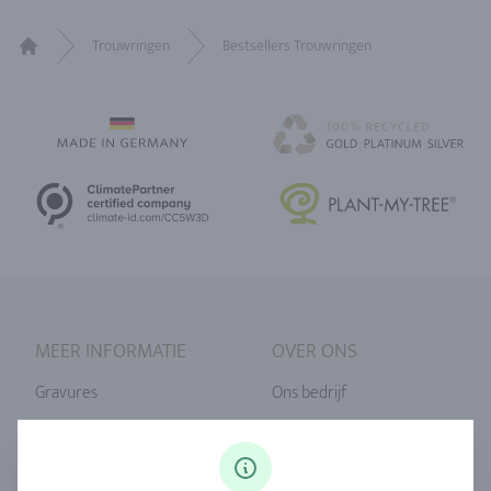
Trouwringen
Bestsellers Trouwringen
Home
MEER INFORMATIE
OVER ONS
Gravures
Ons bedrijf
Ringmaat
Onze filosofie
Diamanten
Onze service