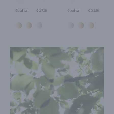
Goud van
€ 2.728
Goud van
€ 3.288