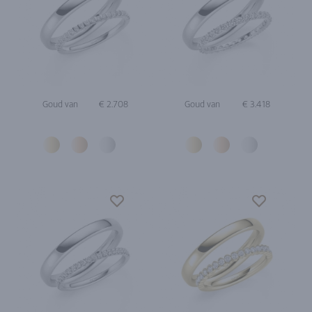
Goud van
€ 2.708
Goud van
€ 3.418