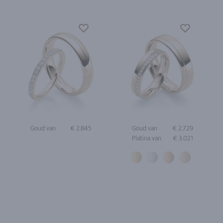
Goud van
€ 2.845
Goud van
€ 2.729
Platina van
€ 3.021