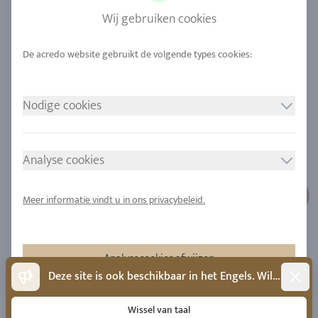
Saffier
Onze kwaliteit
Wij gebruiken cookies
Legeringen
Duurzaamheid
Stedelijke mijnbouw
Locaties
Nodige cookies
JURIDISCHE MEDEDELING
VOLG ONS
Afdruk
Analyse cookies
Gegevensbescherming
Cookie toestemming
Meer informatie vindt u in ons privacybeleid.
Sitemap
Analysecookies afwijzen
Dismis
Deze site is ook beschikbaar in het Engels. Wilt u naar het Engels wisselen?
Accepteer analysecookies
Wissel van taal
Copyright 2026 - Alle rechten voorbehouden door acredo