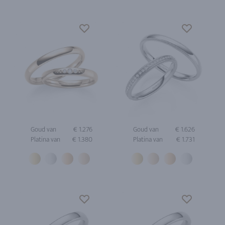
Goud van
€ 1.276
Goud van
€ 1.626
Platina van
€ 1.380
Platina van
€ 1.731