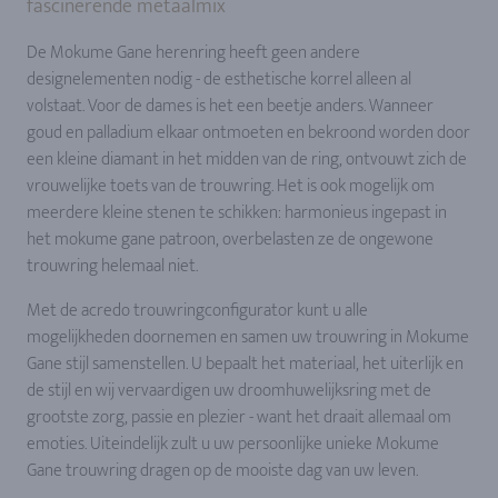
fascinerende metaalmix
De Mokume Gane herenring heeft geen andere
designelementen nodig - de esthetische korrel alleen al
volstaat. Voor de dames is het een beetje anders. Wanneer
goud en palladium elkaar ontmoeten en bekroond worden door
een kleine diamant in het midden van de ring, ontvouwt zich de
vrouwelijke toets van de trouwring. Het is ook mogelijk om
meerdere kleine stenen te schikken: harmonieus ingepast in
het mokume gane patroon, overbelasten ze de ongewone
trouwring helemaal niet.
Met de acredo trouwringconfigurator kunt u alle
mogelijkheden doornemen en samen uw trouwring in Mokume
Gane stijl samenstellen. U bepaalt het materiaal, het uiterlijk en
de stijl en wij vervaardigen uw droomhuwelijksring met de
grootste zorg, passie en plezier - want het draait allemaal om
emoties. Uiteindelijk zult u uw persoonlijke unieke Mokume
Gane trouwring dragen op de mooiste dag van uw leven.