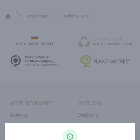
Trouwringen
Mokume Gane
Home
MEER INFORMATIE
OVER ONS
Gravures
Ons bedrijf
Ringmaat
Onze filosofie
Diamanten
Onze service