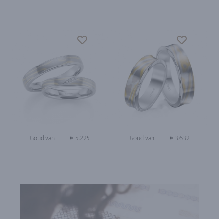
Goud van
€ 5.225
Goud van
€ 3.632