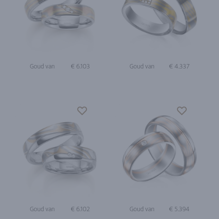
Goud van
€ 6.103
Goud van
€ 4.337
Goud van
€ 6.102
Goud van
€ 5.394