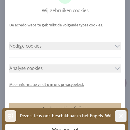
Saffier
Onze kwaliteit
Wij gebruiken cookies
Legeringen
Duurzaamheid
Stedelijke mijnbouw
Locaties
Nodige cookies
JURIDISCHE MEDEDELING
VOLG ONS
Afdruk
Analyse cookies
Gegevensbescherming
Cookie toestemming
Meer informatie vindt u in ons privacybeleid.
Sitemap
Analysecookies afwijzen
Dismis
Deze site is ook beschikbaar in het Engels. Wilt u naar het Engels wisselen?
Accepteer analysecookies
Wissel van taal