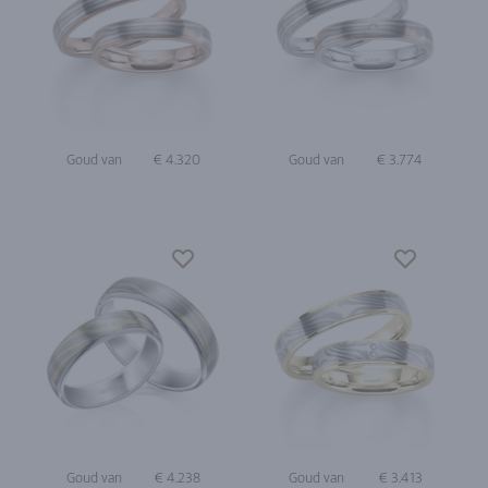
Goud van
€ 4.320
Goud van
€ 3.774
Goud van
€ 4.238
Goud van
€ 3.413