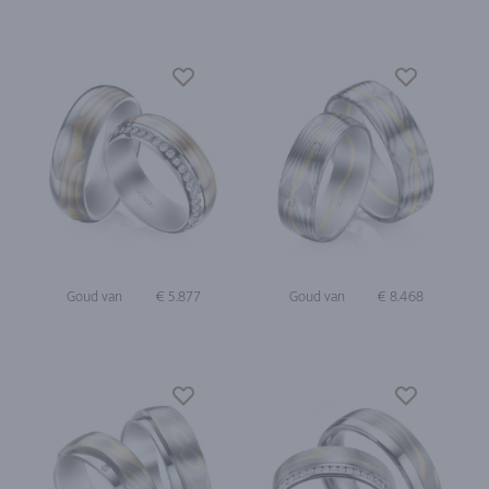
Goud van
€ 5.877
Goud van
€ 8.468