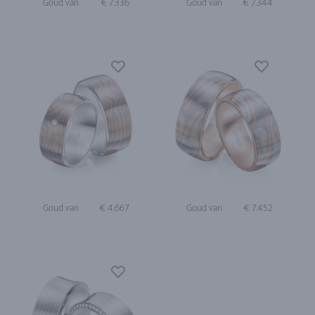
Goud van
€ 7.336
Goud van
€ 7.344
Goud van
€ 4.667
Goud van
€ 7.452