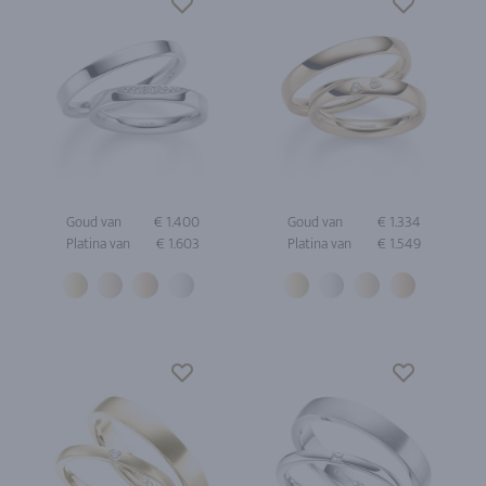
Goud van
€ 1.400
Goud van
€ 1.334
Platina van
€ 1.603
Platina van
€ 1.549