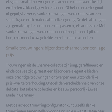
elegant - smalle trouwringen van acredo voldoen aan elke stijl
en strelen vakkundig uw tere handen. Of het nu in sierlijk goud
of gepolijst zilver is, slanke trouwringen van acredo slaan een
super figuur in elk materiaal en elke legering. De delicate ringen
zijn gemakkelijk te combineren en passen bij elk accessoire. Met
slanke trouwringen van acredo onderstreept u een tijdloze
look, charmeert u uw geliefde en zet u mooie accenten.
Smalle trouwringen: bijzondere charme voor een lage
prijs
Trouwringen uit de Charme-collectie zijn jong, geraffineerd en
eindeloos veelzijdig. Naast een bijzondere elegantie bieden
onze prachtige trouwringen-ontwerpen een uitzonderlijke
prijs-kwaliteitverhouding. Ontdek de verscheidenheid van onze
delicate, betaalbare collecties en kies uw persoonlijk juweel
Made in Germany.
Met de acredo trouwringconfigurator kunt u zelfs slanke
trouwringen samenstellen voor de prijs die u wenst. Betaalbaar,