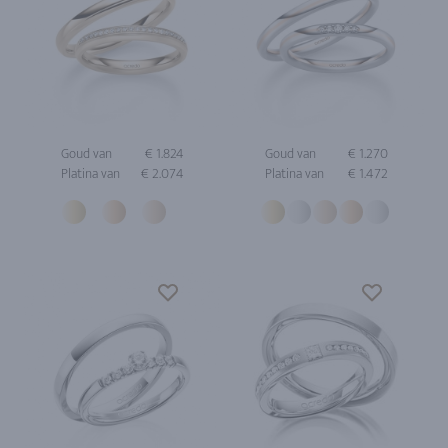
Goud van
€ 1.824
Goud van
€ 1.270
Platina van
€ 2.074
Platina van
€ 1.472