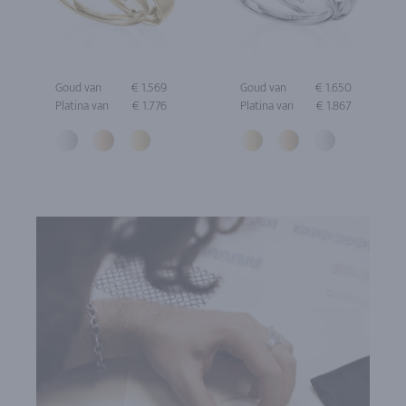
Goud van
€ 1.569
Goud van
€ 1.650
Platina van
€ 1.776
Platina van
€ 1.867