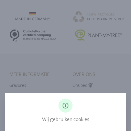
MEER INFORMATIE
OVER ONS
Gravures
Ons bedrijf
Ringmaat
Onze filosofie
Diamanten
Onze service
Saffier
Onze kwaliteit
Wij gebruiken cookies
Legeringen
Duurzaamheid