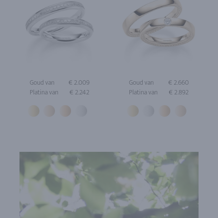
Goud van
€ 2.009
Goud van
€ 2.660
Platina van
€ 2.242
Platina van
€ 2.892