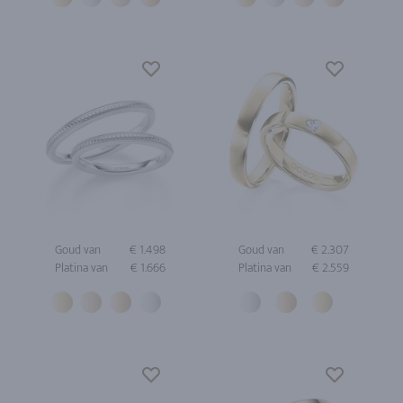
Goud van
€ 1.498
Goud van
€ 2.307
Platina van
€ 1.666
Platina van
€ 2.559