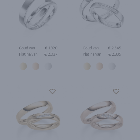
Goud van
€ 1.820
Goud van
€ 2.545
Platina van
€ 2.037
Platina van
€ 2.835