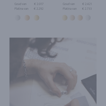
Goud van
€ 2.017
Goud van
€ 2.421
Platina van
€ 2.292
Platina van
€ 2.733