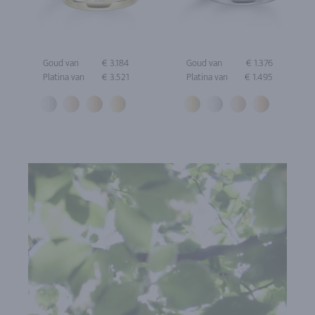
Goud van
€ 3.184
Goud van
€ 1.376
Platina van
€ 3.521
Platina van
€ 1.495