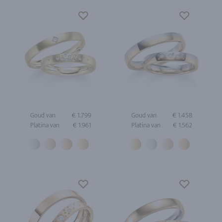
Goud van
€ 1.799
Goud van
€ 1.458
Platina van
€ 1.961
Platina van
€ 1.562