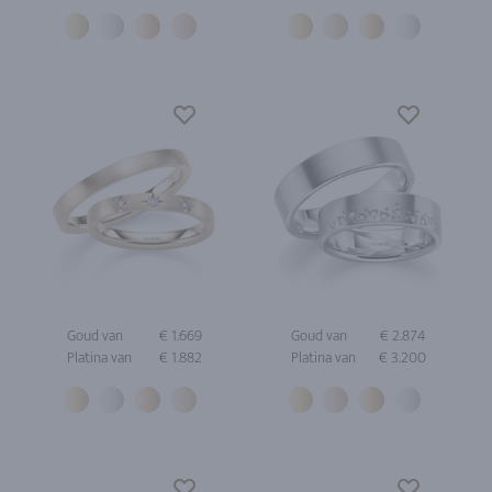
Goud van
€ 1.669
Goud van
€ 2.874
Platina van
€ 1.882
Platina van
€ 3.200