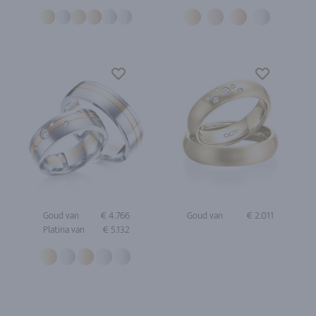
Goud van
€ 4.766
Goud van
€ 2.011
Platina van
€ 5.132