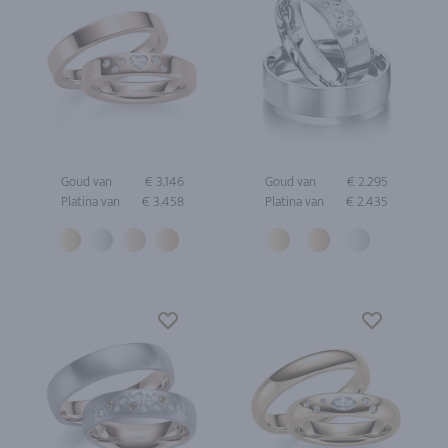
Goud van
€ 3.146
Goud van
€ 2.295
Platina van
€ 3.458
Platina van
€ 2.435