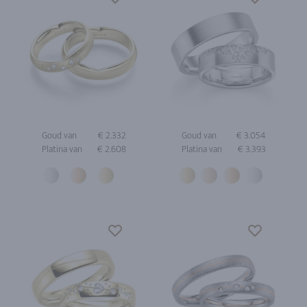
Goud van
€ 2.332
Goud van
€ 3.054
Platina van
€ 2.608
Platina van
€ 3.393