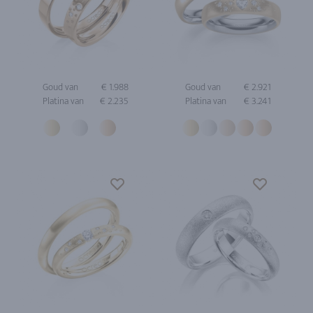
Goud van
€ 1.988
Goud van
€ 2.921
Platina van
€ 2.235
Platina van
€ 3.241