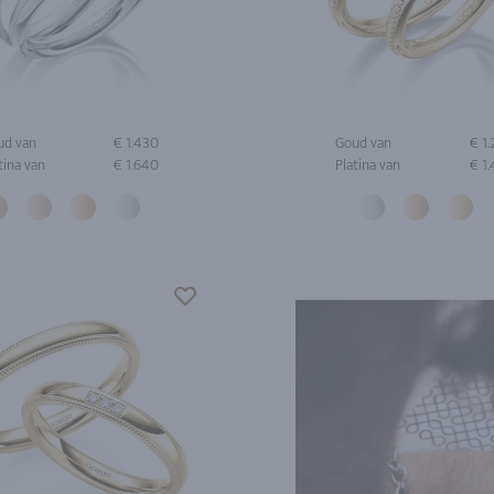
ud van
€ 1.430
Goud van
€ 1
tina van
€ 1.640
Platina van
€ 1