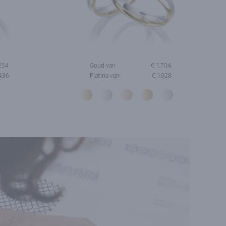
.254
Goud van
€ 1.704
.436
Platina van
€ 1.928