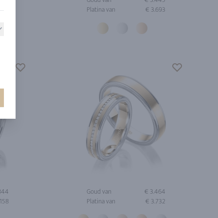
.780
Platina van
€ 3.693
.844
Goud van
€ 3.464
.158
Platina van
€ 3.732