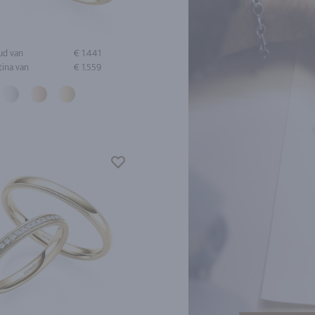
ud van
€ 1.441
tina van
€ 1.559