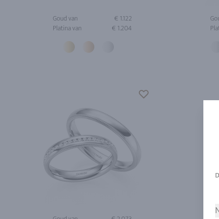
Goud van
€ 1.122
Go
Platina van
€ 1.204
Pla
N
Goud van
€ 2.073
Go