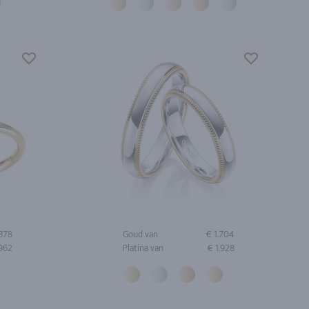
878
Goud van
€ 1.704
962
Platina van
€ 1.928