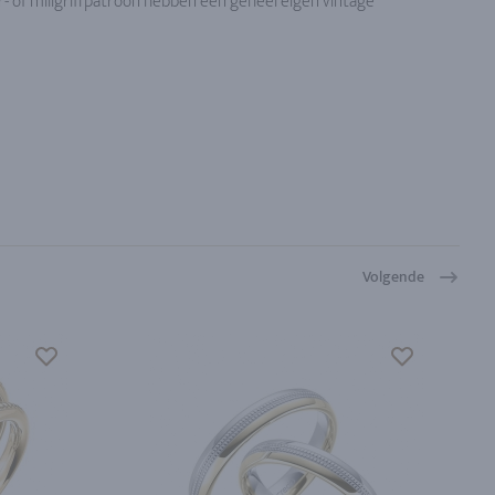
 of millgriffpatroon hebben een geheel eigen vintage
Volgende