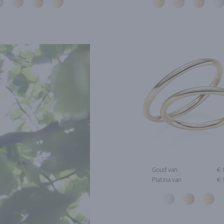
Goud van
€ 
Platina van
€ 