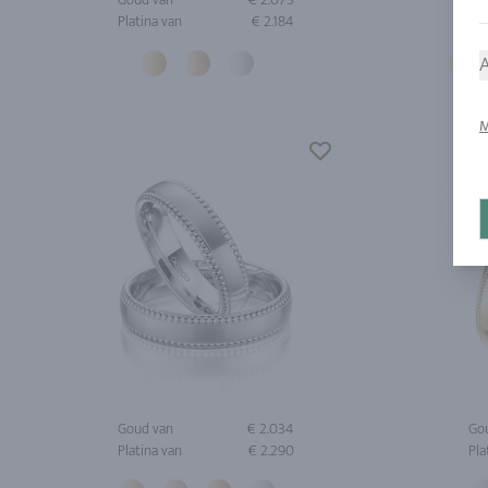
Platina van
€ 2.184
Pla
A
M
Goud van
€ 2.034
Go
Platina van
€ 2.290
Pla