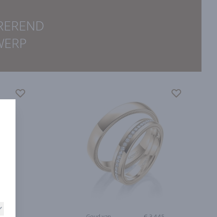
IREREND
WERP
.512
Goud van
€ 3.445