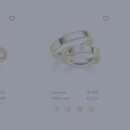
.392
Goud van
€ 1.978
.586
Platina van
€ 2.235