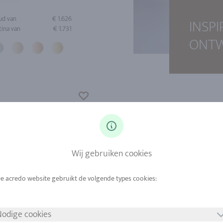
ud van
€ 1.626
INSP
tina van
€ 1.731
ONT
Wij gebruiken cookies
odige cookies
ud van
€ 2.708
Goud van
€ 3