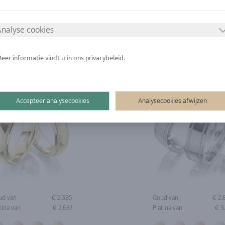
tina van
€ 2.938
Platina van
€ 3
nalyse cookies
eer informatie vindt u in ons privacybeleid.
Accepteer analysecookies
Analysecookies afwijzen
ud van
€ 2.385
Goud van
€ 2
tina van
€ 2.681
Platina van
€ 3