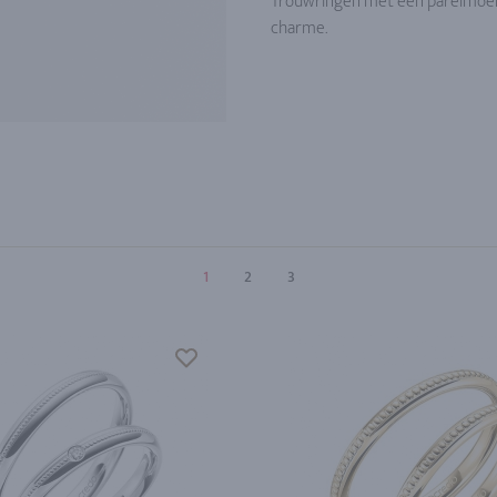
Trouwringen met een parelmoer-
charme.
1
2
3