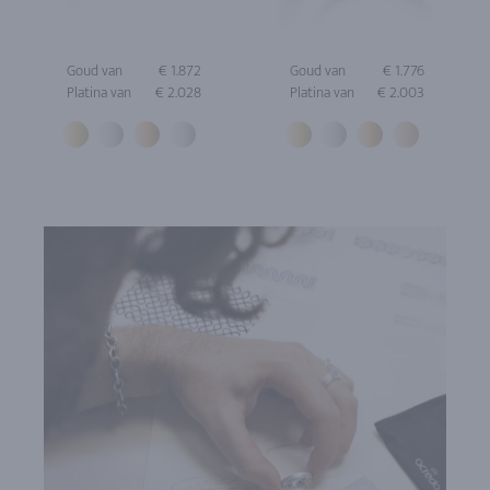
Goud van
€ 1.872
Goud van
€ 1.776
Platina van
€ 2.028
Platina van
€ 2.003