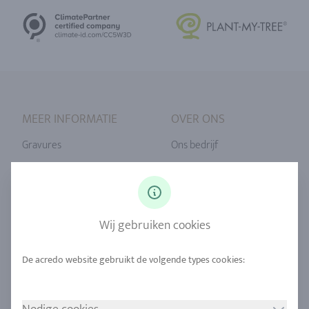
MEER INFORMATIE
OVER ONS
Gravures
Ons bedrijf
Ringmaat
Onze filosofie
Diamanten
Onze service
Saffier
Onze kwaliteit
Wij gebruiken cookies
Legeringen
Duurzaamheid
Stedelijke mijnbouw
Locaties