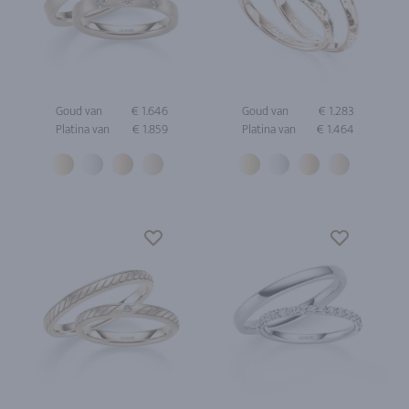
Goud van
€ 1.646
Goud van
€ 1.283
Platina van
€ 1.859
Platina van
€ 1.464