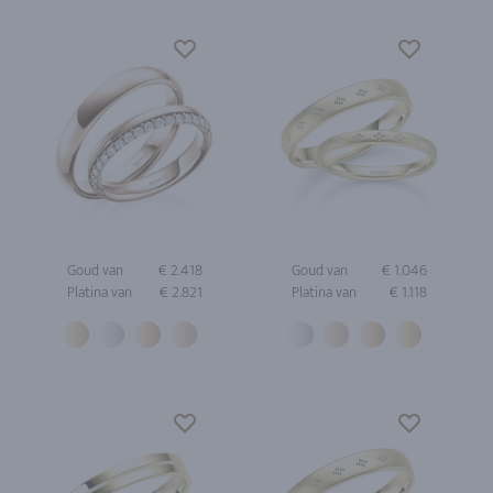
Goud van
€ 2.418
Goud van
€ 1.046
Platina van
€ 2.821
Platina van
€ 1.118