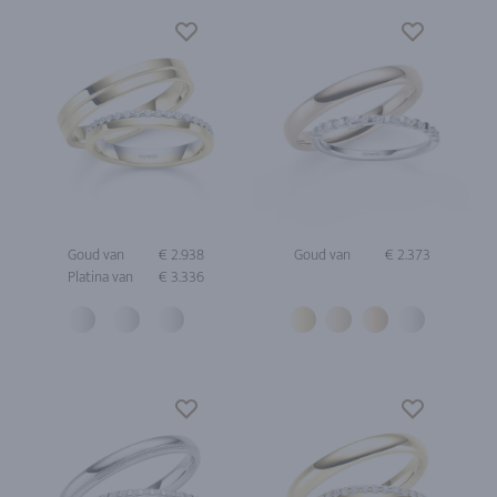
Goud van
€ 2.938
Goud van
€ 2.373
Platina van
€ 3.336