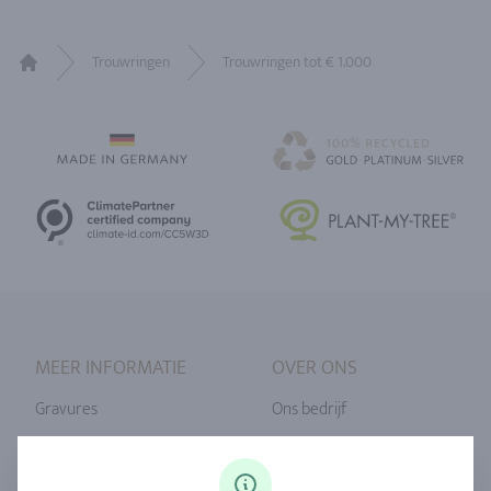
Trouwringen
Trouwringen tot € 1.000
Home
MEER INFORMATIE
OVER ONS
Gravures
Ons bedrijf
Ringmaat
Onze filosofie
Diamanten
Onze service