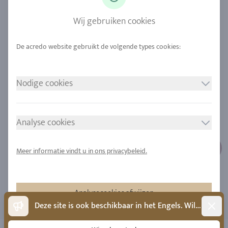
Saffier
Onze kwaliteit
Wij gebruiken cookies
Legeringen
Duurzaamheid
Stedelijke mijnbouw
Locaties
Nodige cookies
JURIDISCHE MEDEDELING
VOLG ONS
Afdruk
Analyse cookies
Gegevensbescherming
Cookie toestemming
Meer informatie vindt u in ons privacybeleid.
Sitemap
Analysecookies afwijzen
Dismis
Deze site is ook beschikbaar in het Engels. Wilt u naar het Engels wisselen?
Accepteer analysecookies