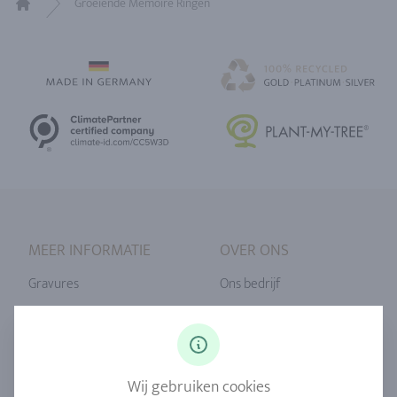
Groeiende Memoire Ringen
Home
MEER INFORMATIE
OVER ONS
Gravures
Ons bedrijf
Ringmaat
Onze filosofie
Diamanten
Onze service
Saffier
Onze kwaliteit
Wij gebruiken cookies