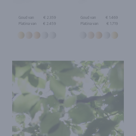
Goud van
€ 2.359
Goud van
€ 1.469
Platina van
€ 2.459
Platina van
€ 1.719