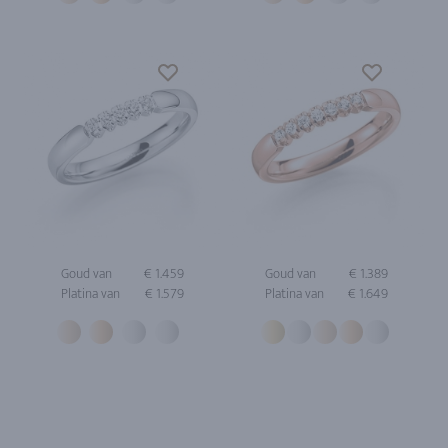
Goud van
€ 1.459
Goud van
€ 1.389
Platina van
€ 1.579
Platina van
€ 1.649