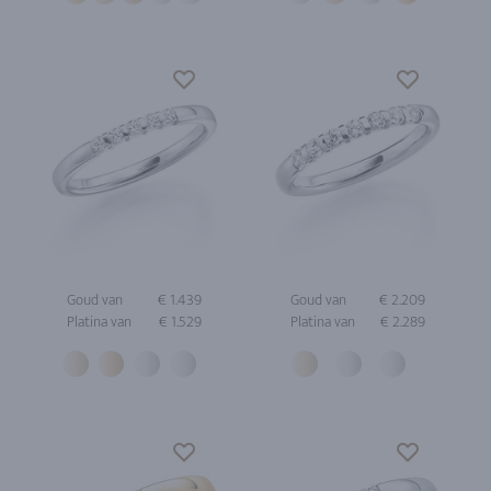
Goud van
€ 1.439
Goud van
€ 2.209
Platina van
€ 1.529
Platina van
€ 2.289