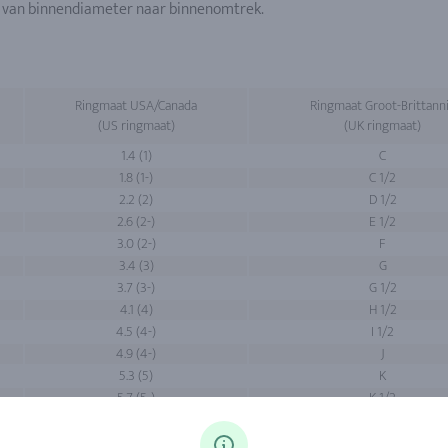
 van binnendiameter naar binnenomtrek.
Ringmaat USA/Canada
Ringmaat Groot-Brittann
(US ringmaat)
(UK ringmaat)
1.4 (1)
C
1.8 (1-)
C 1/2
2.2 (2)
D 1/2
2.6 (2-)
E 1/2
3.0 (2-)
F
3.4 (3)
G
3.7 (3-)
G 1/2
4.1 (4)
H 1/2
4.5 (4-)
I 1/2
4.9 (4-)
J
5.3 (5)
K
5.7 (5-)
K 1/2
6.1 (6)
L 1/2
6.4 (6)
M 1/2