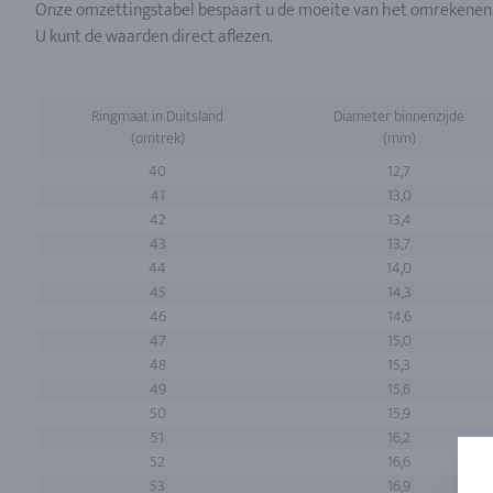
Onze omzettingstabel bespaart u de moeite van het omrekenen
U kunt de waarden direct aflezen.
Ringmaat in Duitsland
Diameter binnenzijde
(omtrek)
(mm)
40
12,7
41
13,0
42
13,4
43
13,7
44
14,0
45
14,3
46
14,6
47
15,0
48
15,3
49
15,6
50
15,9
51
16,2
52
16,6
53
16,9