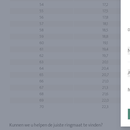
54
17,2
55
17,5
56
17,8
57
18,1
58
18,5
59
18,8
60
19,1
61
19,4
N
62
19,7
63
20,1
64
20,4
A
65
20,7
66
21,0
67
21,3
M
68
21,6
69
22,0
70
22,3
Kunnen we u helpen de juiste ringmaat te vinden?