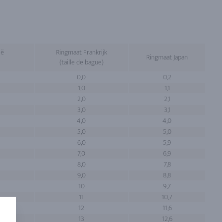
ië
Ringmaat Frankrijk
Ringmaat Japan
(taille de bague)
0,0
0,2
1,0
1,1
2,0
2,1
3,0
3,1
4,0
4,0
5,0
5,0
6,0
5,9
7,0
6,9
8,0
7,8
9,0
8,8
10
9,7
11
10,7
12
11,6
13
12,6