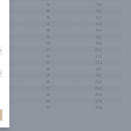
14
13,6
15
14,5
16
15,5
17
16,4
18
17,4
19
18,3
20
19,3
21
20,2
22
21,2
23
22,2
24
23,1
25
24,1
26
25,0
27
26,0
28
26,9
29
27,9
30
28,8