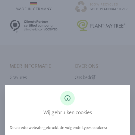
MEER INFORMATIE
OVER ONS
Gravures
Ons bedrijf
Ringmaat
Onze filosofie
Diamanten
Onze service
Saffier
Onze kwaliteit
Wij gebruiken cookies
Legeringen
Duurzaamheid
Stedelijke mijnbouw
Locaties