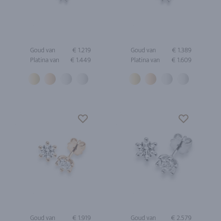
Goud van
€ 1.219
Goud van
€ 1.389
Platina van
€ 1.449
Platina van
€ 1.609
Goud van
€ 1.919
Goud van
€ 2.579