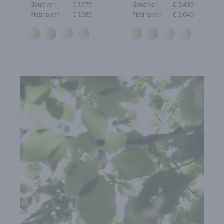
Goud van
€ 1.779
Goud van
€ 2.439
Platina van
€ 1.989
Platina van
€ 2.649