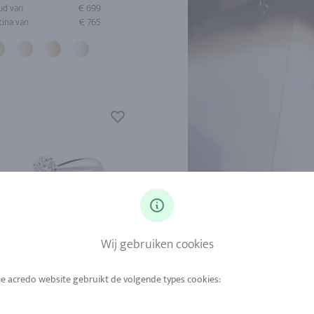
ud van
€ 699
tina van
€ 765
Wij gebruiken cookies
ud van
€ 959
INSP
tina van
€ 1.129