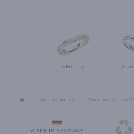
Valentijnsdag
Ochten
Diamanten sieraden
Diamanten sieraden tot € 
Home