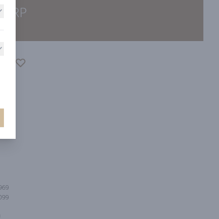
WERP
969
.099