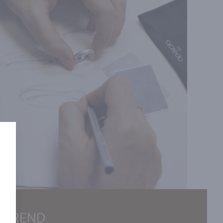
IREREND