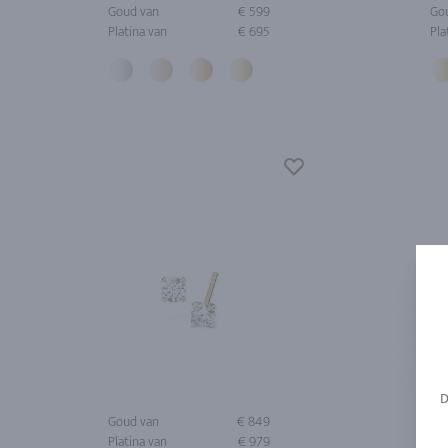
Goud van
€ 599
Go
Platina van
€ 695
Pla
Goud van
€ 849
Go
Platina van
€ 979
Pla