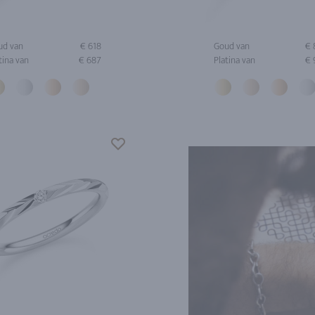
ud van
€ 618
Goud van
€ 
tina van
€ 687
Platina van
€ 