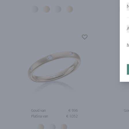
N
A
M
Goud van
€ 936
Go
Platina van
€ 1.052