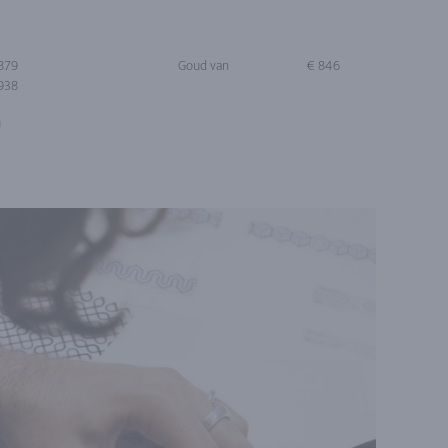
879
Goud van
€ 846
938