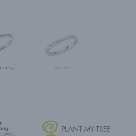
rjaardag
Geboorte