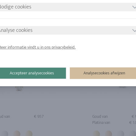
ONT
odige cookies
nalyse cookies
eer informatie vindt u in ons privacybeleid.
Accepteer analysecookies
Analysecookies afwijzen
ud van
€ 957
Goud van
€ 
Platina van
€ 1