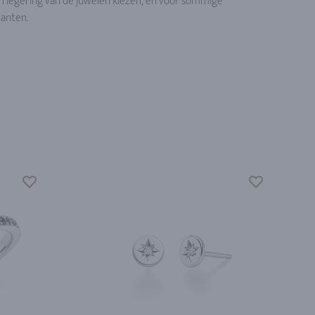
r en legering van de juwelen kiezen, en voor sommige
manten.