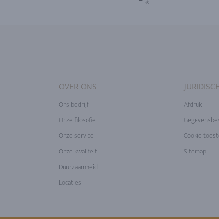
E
OVER ONS
JURIDISC
Ons bedrijf
Afdruk
Onze filosofie
Gegevensbe
Onze service
Cookie toes
Onze kwaliteit
Sitemap
Duurzaamheid
Locaties