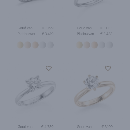
Goud van
€ 3.199
Goud van
€ 3.033
Platina van
€ 3.419
Platina van
€ 3.483
Goud van
€ 4.789
Goud van
€ 3.199