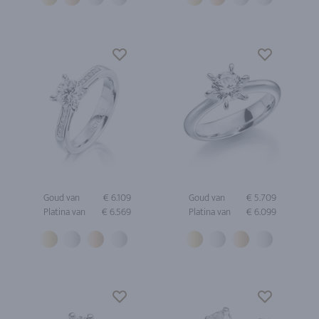
Goud van
€ 6.109
Goud van
€ 5.709
Platina van
€ 6.569
Platina van
€ 6.099