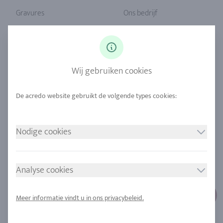
Gravures
Ons bedrijf
Ringmaat
Onze filosofie
Diamanten
Onze service
Saffier
Onze kwaliteit
Wij gebruiken cookies
Legeringen
Duurzaamheid
Stedelijke mijnbouw
Locaties
Nodige cookies
JURIDISCHE MEDEDELING
VOLG ONS
Afdruk
Analyse cookies
Gegevensbescherming
Cookie toestemming
Meer informatie vindt u in ons privacybeleid.
Sitemap