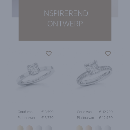
INSPIREREND
ONTWERP
Goud van
€ 3.599
Goud van
€ 12.239
Platina van
€ 3.779
Platina van
€ 12.439