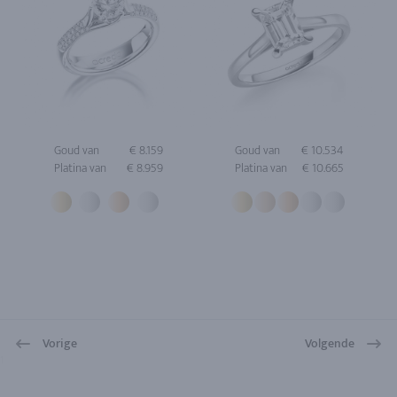
Goud van
€ 8.159
Goud van
€ 10.534
Platina van
€ 8.959
Platina van
€ 10.665
Vorige
Volgende
1