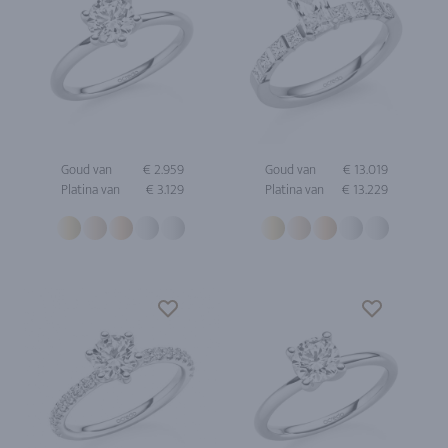
Goud van
€ 2.959
Goud van
€ 13.019
Platina van
€ 3.129
Platina van
€ 13.229