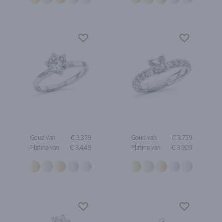
Goud van
€ 3.379
Goud van
€ 3.759
Platina van
€ 3.449
Platina van
€ 3.909