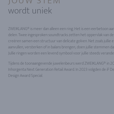
JOUW STEM
wordt uniek
ZWEIKLANG® is meer dan alleen een ring. Het is een eerbetoon aan 
delen. Twee ingesproken soundtracks zetten het oppervlak van de
creëren samen een structuur van delicate golven. Net zoals jullie elka
aanvullen, versterken of in balans brengen, doen jullie stemmen da
Jullie ringen worden een levend symbool voor jullie steeds verande
Tijdens de toonaangevende juwelenbeurs werd ZWEIKLANG® in 2
Inhorgenta Next Generation Retail Award. In 2023 volgden de iF 
Design Award Special.