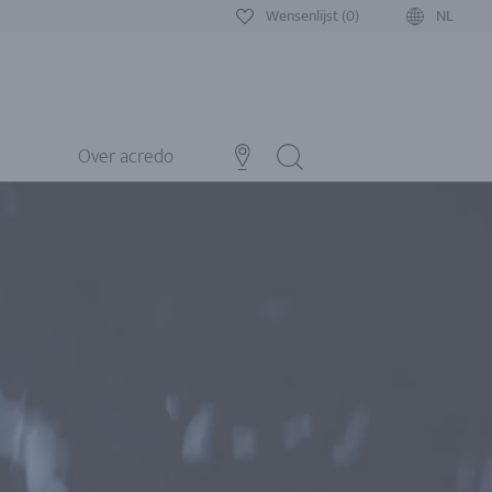
Wensenlijst (0)
NL
Over acredo