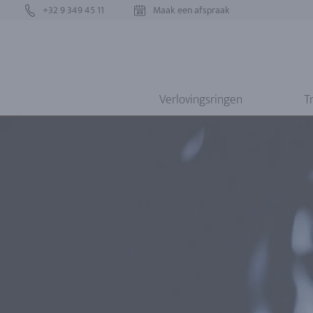
+32 9 349 45 11
Maak een afspraak
Verlovingsringen
T