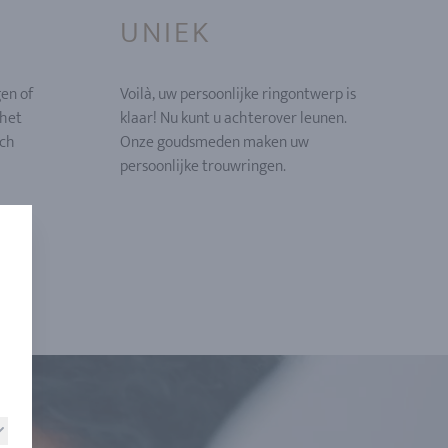
UNIEK
gen of
Voilà, uw persoonlijke ringontwerp is
 het
klaar! Nu kunt u achterover leunen.
ich
Onze goudsmeden maken uw
persoonlijke trouwringen.