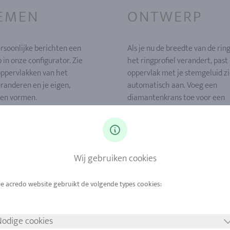
EMEN
ONTWERP
rsoonlijke berichten een
Als je nu de breedte van de rin
 in onze configurator. Zie
het ringprofiel verandert, past
oppervlakken van het
oppervlak met je stemgeluid z
randeren en je eigen,
automatisch aan. Voeg een
gen vormen.
diamantenkrans toe voor een
sprankelend detail.
Wij gebruiken cookies
odige cookies