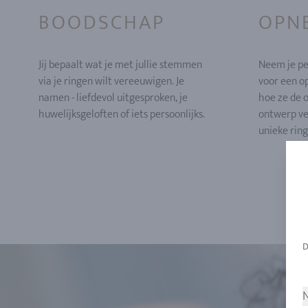
BOODSCHAP
OPN
Jij bepaalt wat je met jullie stemmen
Neem je pe
via je ringen wilt vereeuwigen. Je
voor een op
namen - liefdevol uitgesproken, je
hoe ze de 
huwelijksgeloften of iets persoonlijks.
ontwerp ve
unieke rin
N