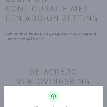
CONFIGURATIE MET
EEN ADD-ON ZETTING
Stel hier de perfecte verlovingsring voor uw trouwring samen.
Ontdek de mogelijkheden.
DE ACREDO
VERLOVINGSRING
CONFIGURATOR
Je hebt het zelf in de hand. Niet alleen het perfecte moment