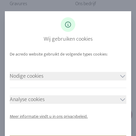
Gravures
Ons bedrijf
Ringmaat
Onze filosofie
Diamanten
Onze service
Saffier
Onze kwaliteit
Wij gebruiken cookies
Legeringen
Duurzaamheid
Stedelijke mijnbouw
Locaties
Nodige cookies
JURIDISCHE MEDEDELING
VOLG ONS
Afdruk
Analyse cookies
Gegevensbescherming
Cookie toestemming
Meer informatie vindt u in ons privacybeleid.
Sitemap