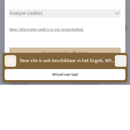
Analyse cookies
Meer informatie vindt u in ons privacybeleid.
MEER INFORMATIE
OVER ONS
Gravures
Ons bedrijf
Ringmaat
Onze filosofie
Analysecookies afwijzen
Dismis
Deze site is ook beschikbaar in het Engels. Wilt u naar het Engels wisselen?
Diamanten
Onze service
Accepteer analysecookies
Saffier
Onze kwaliteit
Wissel van taal
Legeringen
Duurzaamheid
Stedelijke mijnbouw
Locaties
JURIDISCHE MEDEDELING
VOLG ONS
Afdruk