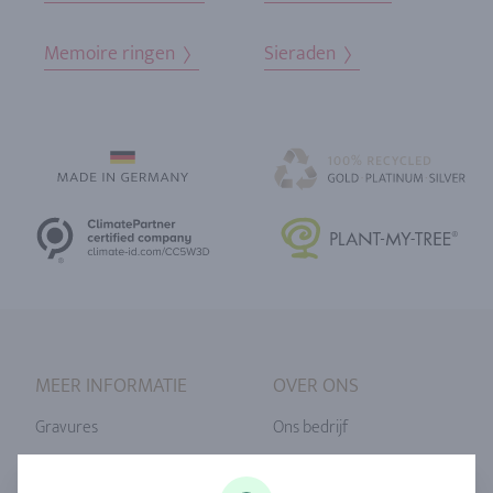
Memoire ringen
Sieraden
MEER INFORMATIE
OVER ONS
Gravures
Ons bedrijf
Ringmaat
Onze filosofie