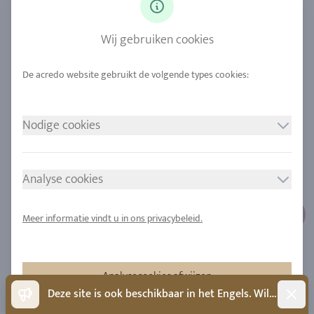
Diamanten
Onze service
Saffier
Onze kwaliteit
Wij gebruiken cookies
Legeringen
Duurzaamheid
Stedelijke mijnbouw
Locaties
Nodige cookies
JURIDISCHE MEDEDELING
VOLG ONS
Afdruk
Analyse cookies
Gegevensbescherming
Cookie toestemming
Meer informatie vindt u in ons privacybeleid.
Sitemap
Analysecookies afwijzen
Dismis
Deze site is ook beschikbaar in het Engels. Wilt u naar het Engels wisselen?